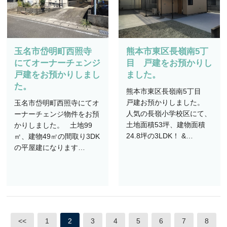
玉名市岱明町西照寺
熊本市東区長嶺南5丁
にてオーナーチェンジ
目 戸建をお預かりし
戸建をお預かりしまし
ました。
た。
熊本市東区長嶺南5丁目
戸建お預かりしました。
玉名市岱明町西照寺にてオ
人気の長嶺小学校区にて、
ーナーチェンジ物件をお預
土地面積53坪、建物面積
かりしました。 土地99
24.8坪の3LDK！ &…
㎡、建物49㎡の間取り3DK
の平屋建になります…
<<
1
2
3
4
5
6
7
8