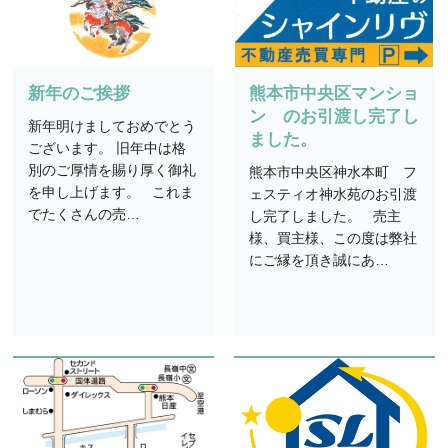
新年のご挨拶
熊本市中央区マンショ
ン のお引渡し完了し
新年明けましておめでとう
ました。
ございます。 旧年中は格
別のご厚情を賜り厚く御礼
熊本市中央区神水本町 フ
を申し上げます。 これま
ェスティオ神水苑のお引渡
でたくさんの売…
し完了しました。 売主
様、買主様、この度は弊社
にご縁を頂き誠にあ…